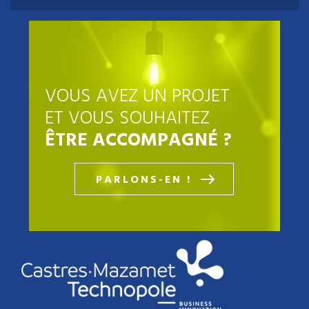
VOUS AVEZ UN PROJET
ET VOUS SOUHAITEZ
ÊTRE ACCOMPAGNÉ ?
PARLONS-EN !