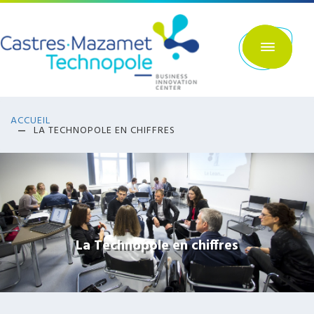
Aller
au
contenu
principal
ACCUEIL
LA TECHNOPOLE EN CHIFFRES
La Technopole en chiffres