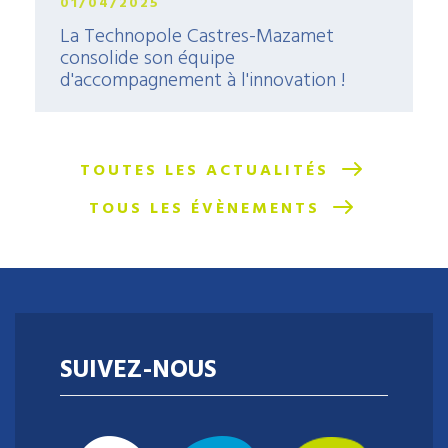
01/04/2025
La Technopole Castres-Mazamet
consolide son équipe
d'accompagnement à l'innovation !
TOUTES LES ACTUALITÉS
TOUS LES ÉVÈNEMENTS
SUIVEZ-NOUS
Envie de relever un challenge au cœur de
l'innovation, d'accompagner les projets
d'entrepreneuriat, et de contribuer au
rayonnement d'un territoire dynamique ?